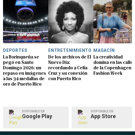
DEPORTES
ENTRETENIMIENTO
MAGACÍN
La Borinqueña se
De los archivos de El
La creatividad
pegó en Santo
Nuevo Día:
domina en las calle
Domingo 2026: un
recordando a Celia
de la Copenhagen
repaso en imágenes
Cruz y su conexión
Fashion Week
a las 34 medallas de
con Puerto Rico
oro de Puerto Rico
DISPONIBLE EN
DISPONIBLE EN
Google Play
App Store