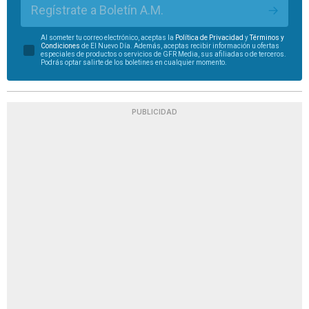
Regístrate a Boletín A.M.
Al someter tu correo electrónico, aceptas la
Política de Privacidad
y
Términos y
Condiciones
de El Nuevo Día. Además, aceptas recibir información u ofertas
especiales de productos o servicios de GFR Media, sus afiliadas o de terceros.
Podrás optar salirte de los boletines en cualquier momento.
PUBLICIDAD