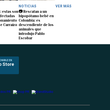
NOTICIAS
VER MÁS
s: estas son
📷 Rescatan a un
afectadas
hipopótamo bebé en
ionamiento
Colombia: es
e Carraízo
descendiente de los
animales que
introdujo Pablo
Escobar
ONIBLE EN
p Store