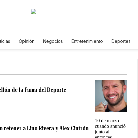
ticias
Opinión
Negocios
Entretenimiento
Deportes
s Unidos
Ciencia y Ambiente
Gastronomía
De Viaje
Te
English
Podcasts
Horóscopos
Newsletters
Feriado
llón de la Fama del Deporte
retener a Lino Rivera y Alex Cintrón