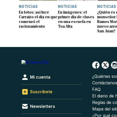
NOTICIAS
NOTICIAS
NOTICIAS
En fotos: así luce
En imágenes: el
¿Quién es 
Carraízo el día en que
primer día de clases
monseñor 
comenzó el
en una escuela en
Ramos Mor
racionamiento
Toa Alta
nuevo arz
San Juan?
¿Quiénes s
Mi cuenta
Contáctano
FAQ
Suscríbete
El diario de
Reglas de c
Newsletters
Mapa del sit
¿Por qué co