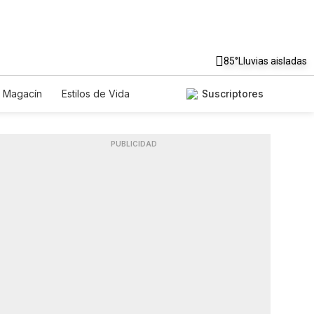
85°
Lluvias aisladas
Magacín
Estilos de Vida
Suscriptores
cnología
Juegos
Lotería
s
Especiales
PUBLICIDAD