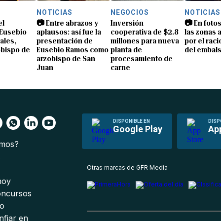
NOTICIAS
NEGOCIOS
NOTICIAS
el
📷 Entre abrazos y
Inversión
📷 En foto
Eusebio
aplausos: así fue la
cooperativa de $2.8
las zonas 
ales,
presentación de
millones para nueva
por el rac
obispo de
Eusebio Ramos como
planta de
del embals
arzobispo de San
procesamiento de
Juan
carne
DISPONIBLE EN
DISP
Google Play
Ap
omos?
s
Otras marcas de GFR Media
 hoy
oncursos
io
nfiar en