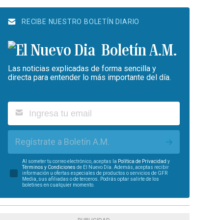
RECIBE NUESTRO BOLETÍN DIARIO
Boletín A.M.
Las noticias explicadas de forma sencilla y
directa para entender lo más importante del día.
Regístrate a Boletín A.M.
Al someter tu correo electrónico, aceptas la
Política de Privacidad
y
Términos y Condiciones
de El Nuevo Día. Además, aceptas recibir
información u ofertas especiales de productos o servicios de GFR
Media, sus afiliadas o de terceros. Podrás optar salirte de los
boletines en cualquier momento.