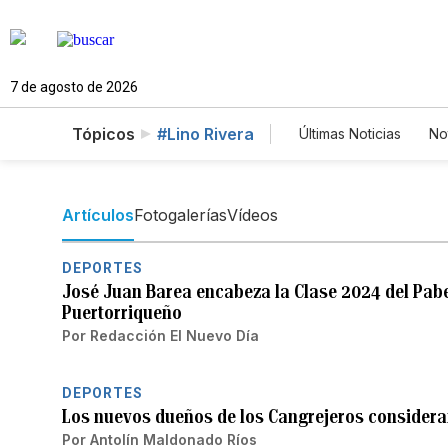
7 de agosto de 2026
Tópicos
#Lino Rivera
Últimas Noticias
No
Mundo
Estado
Vídeos
Fotos
Artículos
Fotogalerías
Vídeos
DEPORTES
José Juan Barea encabeza la Clase 2024 del Pabe
Puertorriqueño
Por
Redacción El Nuevo Día
DEPORTES
Los nuevos dueños de los Cangrejeros consideran 
Por
Antolín Maldonado Ríos