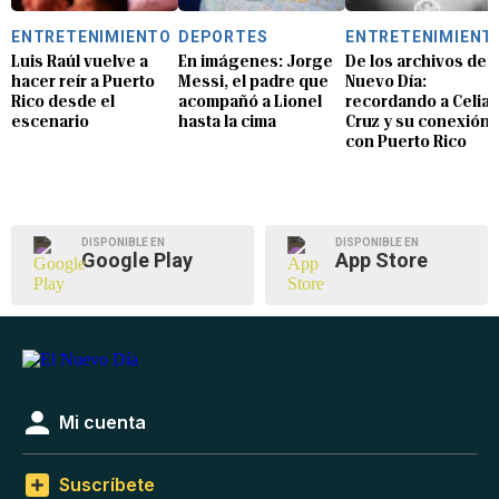
ENTRETENIMIENTO
DEPORTES
ENTRETENIMIENT
Luis Raúl vuelve a
En imágenes: Jorge
De los archivos de E
hacer reír a Puerto
Messi, el padre que
Nuevo Día:
Rico desde el
acompañó a Lionel
recordando a Celia
escenario
hasta la cima
Cruz y su conexión
con Puerto Rico
DISPONIBLE EN
DISPONIBLE EN
Google Play
App Store
Mi cuenta
Suscríbete