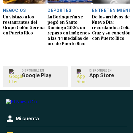
NEGOCIOS
DEPORTES
ENTRETENIMIENT
Un vistazo a los
La Borinqueña se
De los archivos de E
restaurantes del
pegó en Santo
Nuevo Día:
Grupo Colón Gerena
Domingo 2026: un
recordando a Celia
en Puerto Rico
repaso en imágenes
Cruz y su conexión
a las 34 medallas de
con Puerto Rico
oro de Puerto Rico
DISPONIBLE EN
DISPONIBLE EN
Google Play
App Store
Mi cuenta