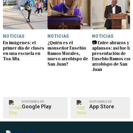
NOTICIAS
NOTICIAS
NOTICIAS
En imágenes: el
¿Quién es el
📷 Entre abrazos y
primer día de clases
monseñor Eusebio
aplausos: así fue la
en una escuela en
Ramos Morales,
presentación de
Toa Alta
nuevo arzobispo de
Eusebio Ramos com
San Juan?
arzobispo de San
Juan
DISPONIBLE EN
DISPONIBLE EN
Google Play
App Store