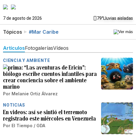
7 de agosto de 2026
79°
Lluvias aisladas
Tópicos
#Mar Caribe
Artículos
Fotogalerías
Vídeos
CIENCIA Y AMBIENTE
“Las aventuras de Ericín”:
biólogo escribe cuentos infantiles para
crear conciencia sobre el ambiente
marino
Por
Melanie Ortiz Álvarez
NOTICIAS
En videos: así se sintió el terremoto
registrado este miércoles en Venezuela
Por
El Tiempo / GDA