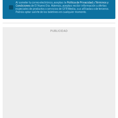
Al someter tu correo electrónico, aceptas la
Política de Privacidad
y
Términos y
Condiciones
de El Nuevo Día. Además, aceptas recibir información u ofertas
especiales de productos o servicios de GFR Media, sus afiliadas o de terceros.
Podrás optar salirte de los boletines en cualquier momento.
PUBLICIDAD