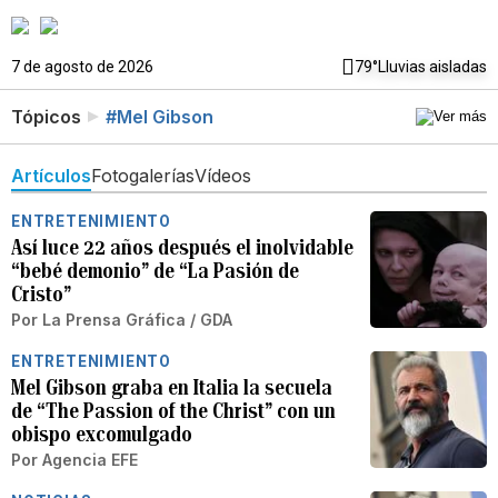
7 de agosto de 2026
79°
Lluvias aisladas
Tópicos
#Mel Gibson
Artículos
Fotogalerías
Vídeos
ENTRETENIMIENTO
Así luce 22 años después el inolvidable
“bebé demonio” de “La Pasión de
Cristo”
Por
La Prensa Gráfica / GDA
ENTRETENIMIENTO
Mel Gibson graba en Italia la secuela
de “The Passion of the Christ” con un
obispo excomulgado
Por
Agencia EFE