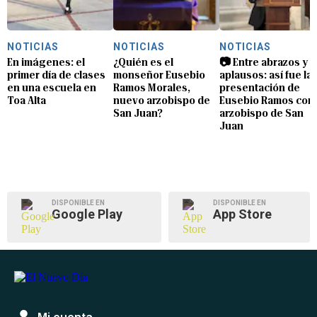
NOTICIAS
NOTICIAS
NOTICIAS
En imágenes: el
¿Quién es el
📷 Entre abrazos y
primer día de clases
monseñor Eusebio
aplausos: así fue la
en una escuela en
Ramos Morales,
presentación de
Toa Alta
nuevo arzobispo de
Eusebio Ramos com
San Juan?
arzobispo de San
Juan
DISPONIBLE EN
DISPONIBLE EN
Google Play
App Store