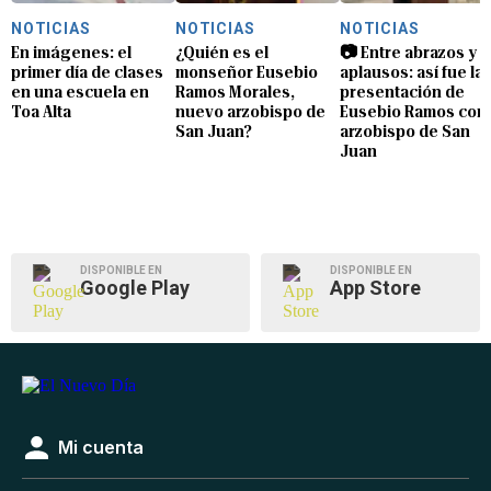
NOTICIAS
NOTICIAS
NOTICIAS
En imágenes: el
¿Quién es el
📷 Entre abrazos y
primer día de clases
monseñor Eusebio
aplausos: así fue la
en una escuela en
Ramos Morales,
presentación de
Toa Alta
nuevo arzobispo de
Eusebio Ramos com
San Juan?
arzobispo de San
Juan
DISPONIBLE EN
DISPONIBLE EN
Google Play
App Store
Mi cuenta