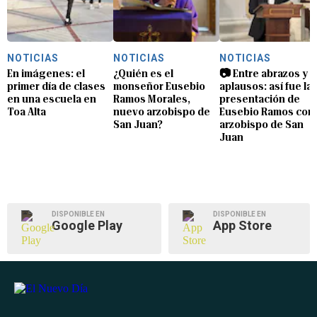
NOTICIAS
NOTICIAS
NOTICIAS
En imágenes: el
¿Quién es el
📷 Entre abrazos y
primer día de clases
monseñor Eusebio
aplausos: así fue la
en una escuela en
Ramos Morales,
presentación de
Toa Alta
nuevo arzobispo de
Eusebio Ramos com
San Juan?
arzobispo de San
Juan
DISPONIBLE EN
DISPONIBLE EN
Google Play
App Store