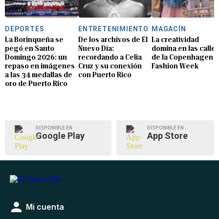
DEPORTES
ENTRETENIMIENTO
MAGACÍN
La Borinqueña se
De los archivos de El
La creatividad
pegó en Santo
Nuevo Día:
domina en las calle
Domingo 2026: un
recordando a Celia
de la Copenhagen
repaso en imágenes
Cruz y su conexión
Fashion Week
a las 34 medallas de
con Puerto Rico
oro de Puerto Rico
DISPONIBLE EN
DISPONIBLE EN
Google Play
App Store
Mi cuenta