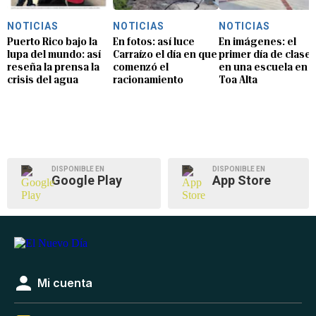
NOTICIAS
NOTICIAS
NOTICIAS
Puerto Rico bajo la
En fotos: así luce
En imágenes: el
lupa del mundo: así
Carraízo el día en que
primer día de clase
reseña la prensa la
comenzó el
en una escuela en
crisis del agua
racionamiento
Toa Alta
DISPONIBLE EN
DISPONIBLE EN
Google Play
App Store
Mi cuenta