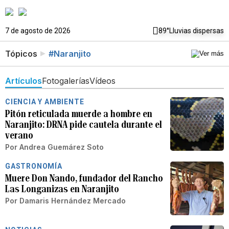
7 de agosto de 2026
89°
Lluvias dispersas
Tópicos
#Naranjito
Artículos
Fotogalerías
Vídeos
CIENCIA Y AMBIENTE
Pitón reticulada muerde a hombre en
Naranjito: DRNA pide cautela durante el
verano
Por
Andrea Guemárez Soto
GASTRONOMÍA
Muere Don Nando, fundador del Rancho
Las Longanizas en Naranjito
Por
Damaris Hernández Mercado