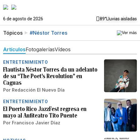
6 de agosto de 2026
89°
Lluvias aisladas
Tópicos
#Néstor Torres
Artículos
Fotogalerías
Vídeos
ENTRETENIMIENTO
Flautista Néstor Torres da un adelanto
de su “The Poet’s Revolution” en
Caguas
Por
Redacción El Nuevo Día
ENTRETENIMIENTO
El Puerto Rico JazzFest regresa en
mayo al Anfiteatro Tito Puente
Por
Francisco Javier Díaz