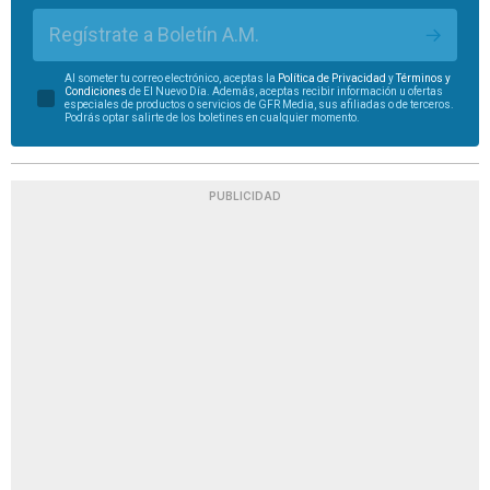
Regístrate a Boletín A.M.
Al someter tu correo electrónico, aceptas la
Política de Privacidad
y
Términos y
Condiciones
de El Nuevo Día. Además, aceptas recibir información u ofertas
especiales de productos o servicios de GFR Media, sus afiliadas o de terceros.
Podrás optar salirte de los boletines en cualquier momento.
PUBLICIDAD