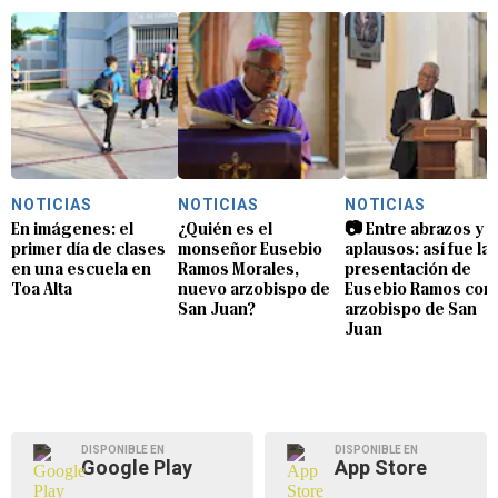
NOTICIAS
NOTICIAS
NOTICIAS
En imágenes: el
¿Quién es el
📷 Entre abrazos y
primer día de clases
monseñor Eusebio
aplausos: así fue la
en una escuela en
Ramos Morales,
presentación de
Toa Alta
nuevo arzobispo de
Eusebio Ramos com
San Juan?
arzobispo de San
Juan
DISPONIBLE EN
DISPONIBLE EN
Google Play
App Store