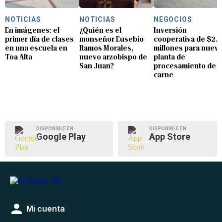
NOTICIAS
NOTICIAS
NEGOCIOS
En imágenes: el
¿Quién es el
Inversión
primer día de clases
monseñor Eusebio
cooperativa de $2.8
en una escuela en
Ramos Morales,
millones para nuev
Toa Alta
nuevo arzobispo de
planta de
San Juan?
procesamiento de
carne
DISPONIBLE EN
DISPONIBLE EN
Google Play
App Store
Mi cuenta