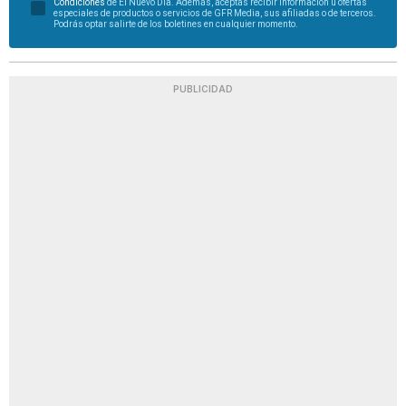
Condiciones
de El Nuevo Día. Además, aceptas recibir información u ofertas
especiales de productos o servicios de GFR Media, sus afiliadas o de terceros.
Podrás optar salirte de los boletines en cualquier momento.
PUBLICIDAD