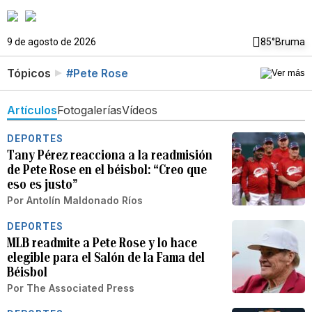
9 de agosto de 2026
85°
Bruma
Tópicos
#Pete Rose
Artículos
Fotogalerías
Vídeos
DEPORTES
Tany Pérez reacciona a la readmisión
de Pete Rose en el béisbol: “Creo que
eso es justo”
Por
Antolín Maldonado Ríos
DEPORTES
MLB readmite a Pete Rose y lo hace
elegible para el Salón de la Fama del
Béisbol
Por
The Associated Press