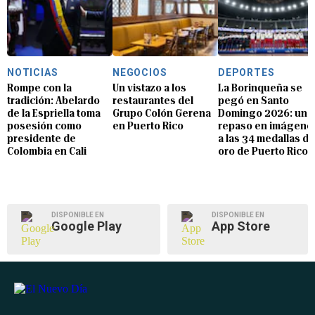
NOTICIAS
NEGOCIOS
DEPORTES
Rompe con la
Un vistazo a los
La Borinqueña se
tradición: Abelardo
restaurantes del
pegó en Santo
de la Espriella toma
Grupo Colón Gerena
Domingo 2026: un
posesión como
en Puerto Rico
repaso en imágene
presidente de
a las 34 medallas de
Colombia en Cali
oro de Puerto Rico
DISPONIBLE EN
DISPONIBLE EN
Google Play
App Store