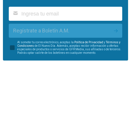
Regístrate a Boletín A.M.
Al someter tu correo electrónico, aceptas la
Política de Privacidad
y
Términos y
Condiciones
de El Nuevo Día. Además, aceptas recibir información u ofertas
especiales de productos o servicios de GFR Media, sus afiliadas o de terceros.
Podrás optar salirte de los boletines en cualquier momento.