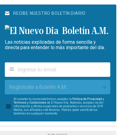
RECIBE NUESTRO BOLETÍN DIARIO
Boletín A.M.
Las noticias explicadas de forma sencilla y
directa para entender lo más importante del día.
Regístrate a Boletín A.M.
Al someter tu correo electrónico, aceptas la
Política de Privacidad
y
Términos y Condiciones
de El Nuevo Día. Además, aceptas recibir
información u ofertas especiales de productos o servicios de GFR
Media, sus afiliadas o de terceros. Podrás optar salirte de los
boletines en cualquier momento.