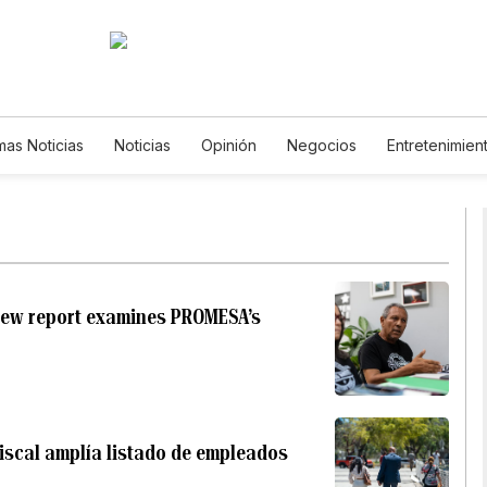
imas Noticias
Noticias
Opinión
Negocios
Entretenimien
Estilos de Vida
Mundo
Estados Unidos
Ciencia y Ambien
Tecnología
Juegos
Lotería
Vídeos
Fotos
English
Newsletters
Feriados
Especiales
: new report examines PROMESA’s
iscal amplía listado de empleados