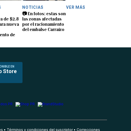
S
NOTICIAS
VER MÁS
📷 En fotos: estas son
a de $2.8
las zonas afectadas
ara nueva
por el racionamiento
del embalse Carraízo
ento de
ONIBLE EN
p Store
es
Términos y condiciones del suscriptor
Correcciones