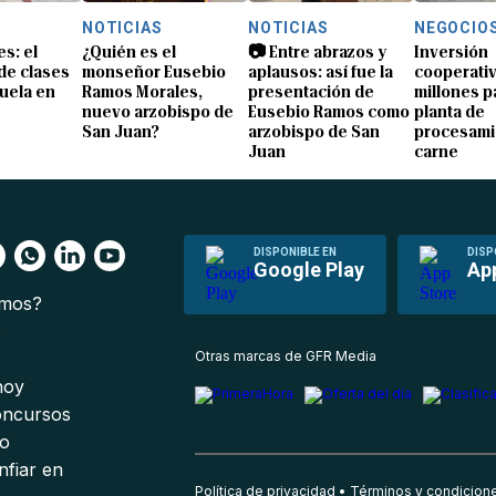
NOTICIAS
NOTICIAS
NEGOCIO
s: el
¿Quién es el
📷 Entre abrazos y
Inversión
 de clases
monseñor Eusebio
aplausos: así fue la
cooperativ
uela en
Ramos Morales,
presentación de
millones p
nuevo arzobispo de
Eusebio Ramos como
planta de
San Juan?
arzobispo de San
procesami
Juan
carne
DISPONIBLE EN
DISP
Google Play
Ap
omos?
s
Otras marcas de GFR Media
 hoy
oncursos
io
nfiar en
Política de privacidad
Términos y condicion