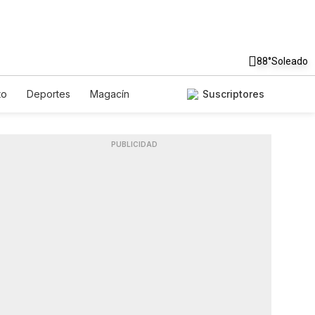
88°
Soleado
to
Deportes
Magacín
Suscriptores
te
Gastronomía
De Viaje
Podcasts
Horóscopos
PUBLICIDAD