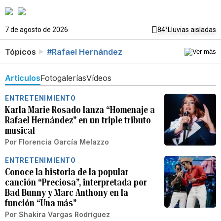
7 de agosto de 2026
84°
Lluvias aisladas
Tópicos
#Rafael Hernández
Artículos
Fotogalerías
Vídeos
ENTRETENIMIENTO
Karla Marie Rosado lanza “Homenaje a
Rafael Hernández” en un triple tributo
musical
Por
Florencia García Melazzo
ENTRETENIMIENTO
Conoce la historia de la popular
canción “Preciosa”, interpretada por
Bad Bunny y Marc Anthony en la
función “Una más”
Por
Shakira Vargas Rodríguez