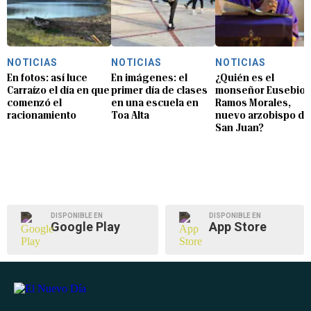
NOTICIAS
NOTICIAS
NOTICIAS
En fotos: así luce
En imágenes: el
¿Quién es el
Carraízo el día en que
primer día de clases
monseñor Eusebio
comenzó el
en una escuela en
Ramos Morales,
racionamiento
Toa Alta
nuevo arzobispo de
San Juan?
DISPONIBLE EN
DISPONIBLE EN
Google Play
App Store