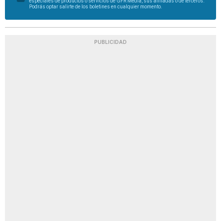
especiales de productos o servicios de GFR Media, sus afiliadas o de terceros.
Podrás optar salirte de los boletines en cualquier momento.
PUBLICIDAD