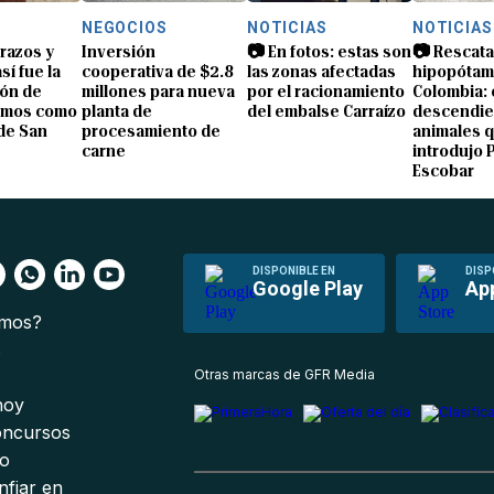
NEGOCIOS
NOTICIAS
NOTICIAS
brazos y
Inversión
📷 En fotos: estas son
📷 Rescata
sí fue la
cooperativa de $2.8
las zonas afectadas
hipopótam
ón de
millones para nueva
por el racionamiento
Colombia: 
amos como
planta de
del embalse Carraízo
descendie
de San
procesamiento de
animales 
carne
introdujo 
Escobar
DISPONIBLE EN
DISP
Google Play
Ap
omos?
s
Otras marcas de GFR Media
 hoy
oncursos
io
nfiar en