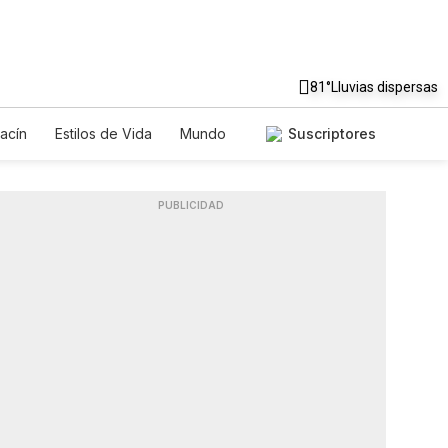
81°
Lluvias dispersas
acín
Estilos de Vida
Mundo
Suscriptores
egos
Lotería
Vídeos
Fotos
PUBLICIDAD