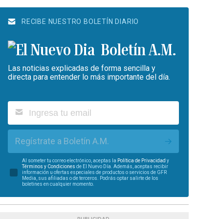
RECIBE NUESTRO BOLETÍN DIARIO
Boletín A.M.
Las noticias explicadas de forma sencilla y
directa para entender lo más importante del día.
Regístrate a Boletín A.M.
Al someter tu correo electrónico, aceptas la
Política de Privacidad
y
Términos y Condiciones
de El Nuevo Día. Además, aceptas recibir
información u ofertas especiales de productos o servicios de GFR
Media, sus afiliadas o de terceros. Podrás optar salirte de los
boletines en cualquier momento.