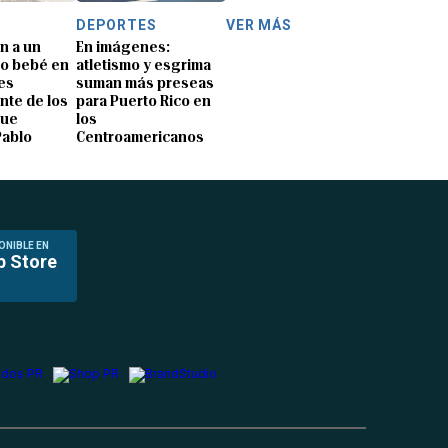
DEPORTES
VER MÁS
n a un
En imágenes:
o bebé en
atletismo y esgrima
es
suman más preseas
nte de los
para Puerto Rico en
que
los
Pablo
Centroamericanos
ONIBLE EN
p Store