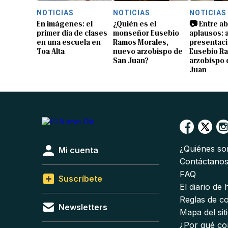
NOTICIAS
NOTICIAS
NOTICIAS
En imágenes: el
¿Quién es el
📷 Entre a
primer día de clases
monseñor Eusebio
aplausos: a
en una escuela en
Ramos Morales,
presentaci
Toa Alta
nuevo arzobispo de
Eusebio R
San Juan?
arzobispo 
Juan
¿Quiénes s
Mi cuenta
Contáctano
FAQ
Suscríbete
El diario de
Reglas de c
Newsletters
Mapa del sit
¿Por qué co