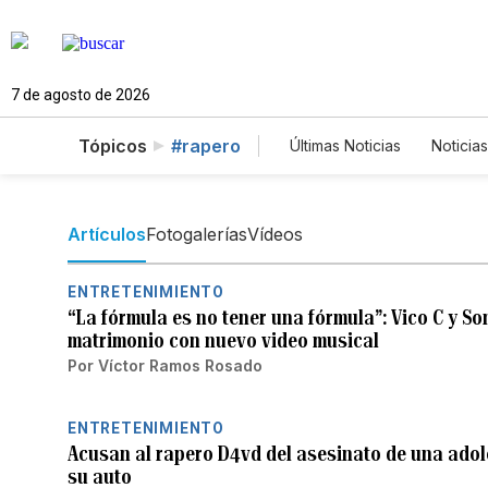
7 de agosto de 2026
Tópicos
#rapero
Últimas Noticias
Noticias
Estados Unidos
Cie
English
Podcasts
Artículos
Fotogalerías
Vídeos
ENTRETENIMIENTO
“La fórmula es no tener una fórmula”: Vico C y S
matrimonio con nuevo video musical
Por
Víctor Ramos Rosado
ENTRETENIMIENTO
Acusan al rapero D4vd del asesinato de una adol
su auto