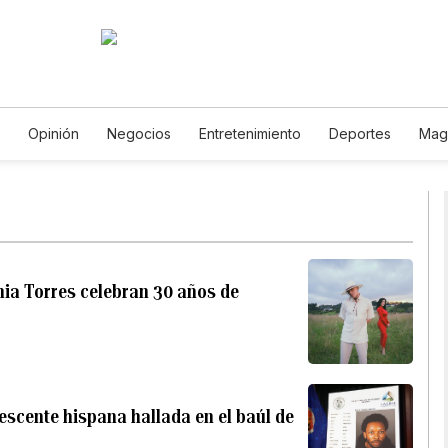
Opinión
Negocios
Entretenimiento
Deportes
Mag
ncia y Ambiente
Gastronomía
De Viaje
Tecnología
Ju
Horóscopos
Newsletters
Feriados
Especiales
onia Torres celebran 30 años de
escente hispana hallada en el baúl de