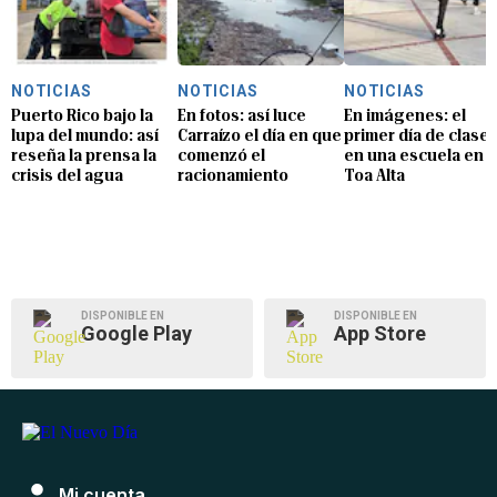
NOTICIAS
NOTICIAS
NOTICIAS
Puerto Rico bajo la
En fotos: así luce
En imágenes: el
lupa del mundo: así
Carraízo el día en que
primer día de clase
reseña la prensa la
comenzó el
en una escuela en
crisis del agua
racionamiento
Toa Alta
DISPONIBLE EN
DISPONIBLE EN
Google Play
App Store
Mi cuenta