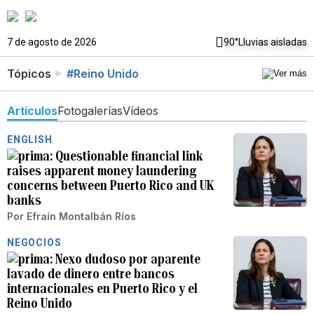
7 de agosto de 2026
90°
Lluvias aisladas
Tópicos
#Reino Unido
Artículos
Fotogalerías
Vídeos
ENGLISH
Questionable financial link
raises apparent money laundering
concerns between Puerto Rico and UK
banks
Por
Efraín Montalbán Ríos
NEGOCIOS
Nexo dudoso por aparente
lavado de dinero entre bancos
internacionales en Puerto Rico y el
Reino Unido