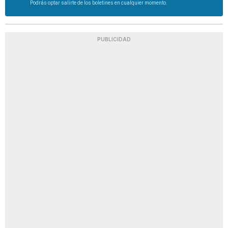
Podrás optar salirte de los boletines en cualquier momento.
PUBLICIDAD