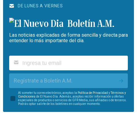
DE LUNES A VIERNES
Boletín A.M.
Las noticias explicadas de forma sencilla y directa para
entender lo más importante del día.
Regístrate a Boletín A.M.
Al someter tu correo electrónico, aceptas la
Política de Privacidad
y
Términos y
Condiciones
de El Nuevo Día. Además, aceptas recibir información u ofertas
especiales de productos o servicios de GFR Media, sus afiliadas o de terceros.
Podrás optar salirte de los boletines en cualquier momento.