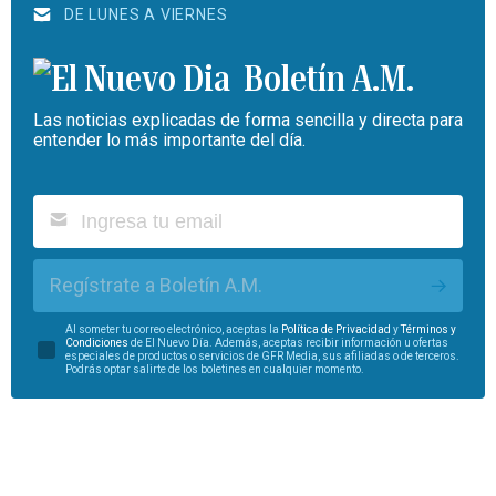
DE LUNES A VIERNES
Boletín A.M.
Las noticias explicadas de forma sencilla y directa para
entender lo más importante del día.
Regístrate a Boletín A.M.
Al someter tu correo electrónico, aceptas la
Política de Privacidad
y
Términos y
Condiciones
de El Nuevo Día. Además, aceptas recibir información u ofertas
especiales de productos o servicios de GFR Media, sus afiliadas o de terceros.
Podrás optar salirte de los boletines en cualquier momento.