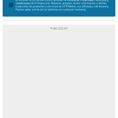
Al someter tu correo electrónico, aceptas la
Política de Privacidad
y
Términos y
Condiciones
de El Nuevo Día. Además, aceptas recibir información u ofertas
especiales de productos o servicios de GFR Media, sus afiliadas o de terceros.
Podrás optar salirte de los boletines en cualquier momento.
PUBLICIDAD