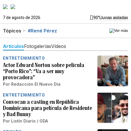
7 de agosto de 2026
90°
Lluvias aisladas
Tópicos
#René Pérez
Artículos
Fotogalerías
Vídeos
ENTRETENIMIENTO
Actor Edward Norton sobre película
“Porto Rico”: “Va a ser muy
provocadora”
Por
Redacción El Nuevo Día
ENTRETENIMIENTO
Convocan a casting en República
Dominicana para película de Residente
y Bad Bunny
Por
Listín Diario / GDA