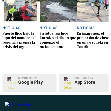
NOTICIAS
NOTICIAS
NOTICIAS
Puerto Rico bajo la
En fotos: así luce
En imágenes: el
lupa del mundo: así
Carraízo el día en que
primer día de clase
reseña la prensa la
comenzó el
en una escuela en
crisis del agua
racionamiento
Toa Alta
DISPONIBLE EN
DISPONIBLE EN
Google Play
App Store