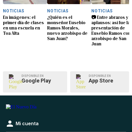
NOTICIAS
NOTICIAS
NOTICIAS
En imágenes: el
¿Quién es el
📷 Entre abrazos y
primer día de clases
monseñor Eusebio
aplausos: así fue la
en una escuela en
Ramos Morales,
presentación de
Toa Alta
nuevo arzobispo de
Eusebio Ramos com
San Juan?
arzobispo de San
Juan
DISPONIBLE EN
DISPONIBLE EN
Google Play
App Store
Mi cuenta