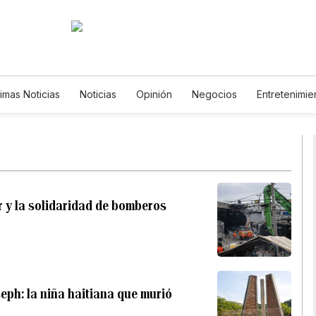
timas Noticias
Noticias
Opinión
Negocios
Entretenimie
Estilos de Vida
Mundo
Estados Unidos
Ciencia y Ambie
Tecnología
Juegos
Lotería
Vídeos
Fotos
Englis
Newsletters
Feriados
Especiales
or y la solidaridad de bomberos
eph: la niña haitiana que murió