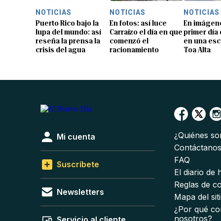
NOTICIAS
NOTICIAS
NOTICIAS
Puerto Rico bajo la
En fotos: así luce
En imágene
lupa del mundo: así
Carraízo el día en que
primer día
reseña la prensa la
comenzó el
en una esc
crisis del agua
racionamiento
Toa Alta
¿Quiénes s
Mi cuenta
Contáctano
FAQ
Suscríbete
El diario de
Reglas de c
Newsletters
Mapa del sit
¿Por qué co
nosotros?
Servicio al cliente