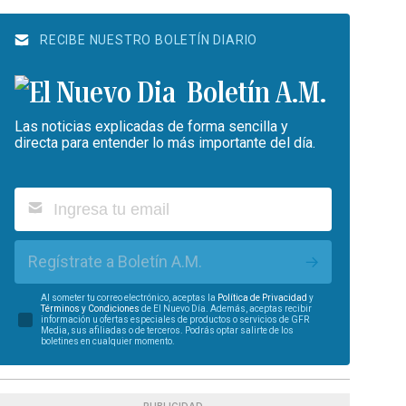
RECIBE NUESTRO BOLETÍN DIARIO
Boletín A.M.
Las noticias explicadas de forma sencilla y
directa para entender lo más importante del día.
Regístrate a Boletín A.M.
Al someter tu correo electrónico, aceptas la
Política de Privacidad
y
Términos y Condiciones
de El Nuevo Día. Además, aceptas recibir
información u ofertas especiales de productos o servicios de GFR
Media, sus afiliadas o de terceros. Podrás optar salirte de los
boletines en cualquier momento.