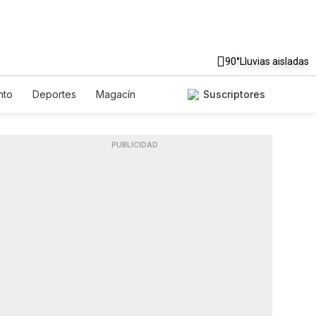
90°
Lluvias aisladas
nto
Deportes
Magacín
Suscriptores
nte
Gastronomía
De Viaje
h
Podcasts
Horóscopos
PUBLICIDAD