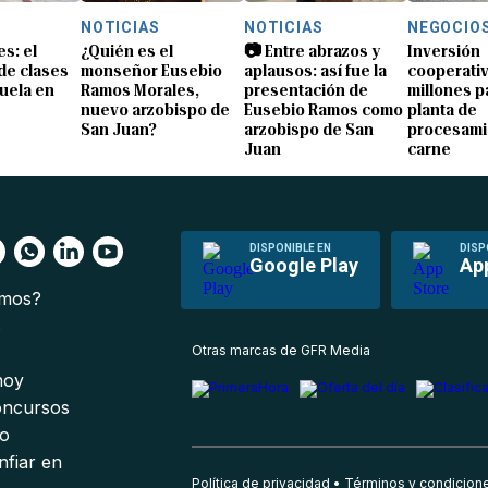
NOTICIAS
NOTICIAS
NEGOCIO
s: el
¿Quién es el
📷 Entre abrazos y
Inversión
 de clases
monseñor Eusebio
aplausos: así fue la
cooperativ
uela en
Ramos Morales,
presentación de
millones p
nuevo arzobispo de
Eusebio Ramos como
planta de
San Juan?
arzobispo de San
procesami
Juan
carne
DISPONIBLE EN
DISP
Google Play
Ap
omos?
s
Otras marcas de GFR Media
 hoy
oncursos
io
nfiar en
Política de privacidad
Términos y condicion