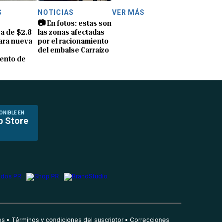
S
NOTICIAS
VER MÁS
📷 En fotos: estas son
a de $2.8
las zonas afectadas
ara nueva
por el racionamiento
del embalse Carraízo
ento de
ONIBLE EN
p Store
es
Términos y condiciones del suscriptor
Correcciones