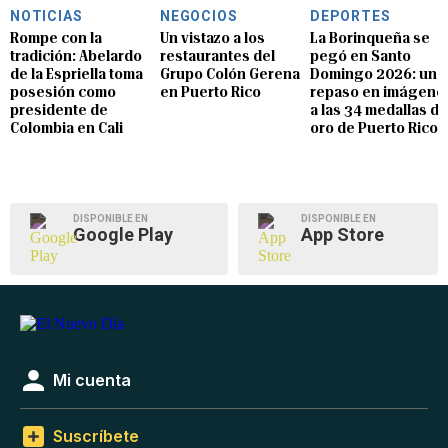
NOTICIAS
NEGOCIOS
DEPORTES
Rompe con la
Un vistazo a los
La Borinqueña se
tradición: Abelardo
restaurantes del
pegó en Santo
de la Espriella toma
Grupo Colón Gerena
Domingo 2026: un
posesión como
en Puerto Rico
repaso en imágene
presidente de
a las 34 medallas de
Colombia en Cali
oro de Puerto Rico
DISPONIBLE EN
DISPONIBLE EN
Google Play
App Store
Mi cuenta
Suscríbete