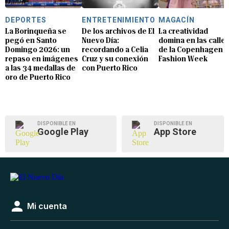
DEPORTES
ENTRETENIMIENTO
MAGACÍN
La Borinqueña se
De los archivos de El
La creatividad
pegó en Santo
Nuevo Día:
domina en las calle
Domingo 2026: un
recordando a Celia
de la Copenhagen
repaso en imágenes
Cruz y su conexión
Fashion Week
a las 34 medallas de
con Puerto Rico
oro de Puerto Rico
DISPONIBLE EN
DISPONIBLE EN
Google Play
App Store
Mi cuenta