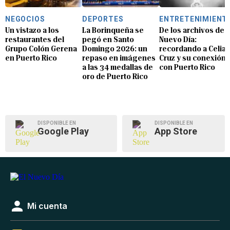
NEGOCIOS
DEPORTES
ENTRETENIMIENT
Un vistazo a los
La Borinqueña se
De los archivos de E
restaurantes del
pegó en Santo
Nuevo Día:
Grupo Colón Gerena
Domingo 2026: un
recordando a Celia
en Puerto Rico
repaso en imágenes
Cruz y su conexión
a las 34 medallas de
con Puerto Rico
oro de Puerto Rico
DISPONIBLE EN
DISPONIBLE EN
Google Play
App Store
Mi cuenta