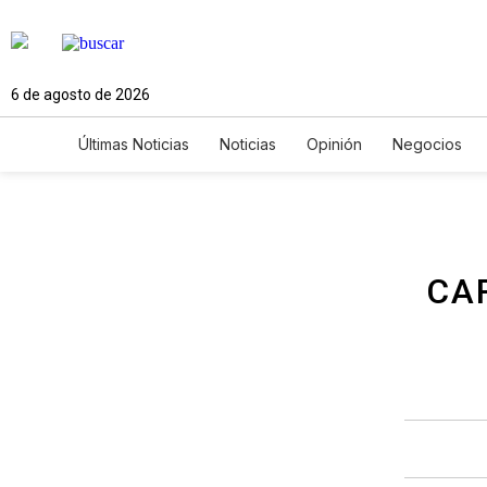
6 de agosto de 2026
Últimas Noticias
Noticias
Opinión
Negocios
Ciencia y Ambiente
Gastronomía
De Viaje
Newsletters
Feriados
Edictos
Especiales
CA