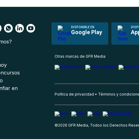
DISPONIBLE EN
DISP
Google Play
Ap
omos?
s
Otras marcas de GFR Media
 hoy
oncursos
io
nfiar en
Política de privacidad
Términos y condicion
©
2026
GFR Media, Todos los Derechos Rese