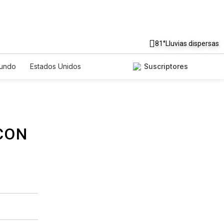
81°
Lluvias dispersas
undo
Estados Unidos
Suscriptores
nglish
Podcasts
Horóscopos