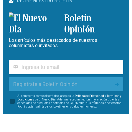
RECIBE NUESTRO BOLETÍN
Boletín
Opinión
Los artículos más destacados de nuestros
columnistas e invitados.
Regístrate a Boletín Opinión
Al someter tu correo electrónico, aceptas la
Política de Privacidad
y
Términos y
Condiciones
de El Nuevo Día. Además, aceptas recibir información u ofertas
especiales de productos o servicios de GFR Media, sus afiliadas o de terceros.
Podrás optar salirte de los boletines en cualquier momento.