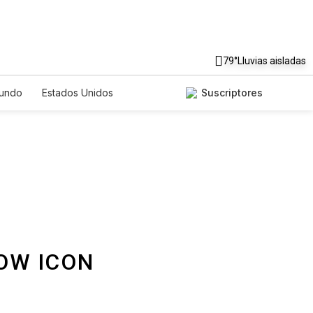
79°
Lluvias aisladas
undo
Estados Unidos
Suscriptores
nglish
Podcasts
Horóscopos