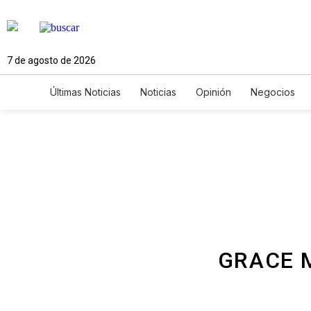
7 de agosto de 2026
Últimas Noticias
Noticias
Opinión
Negocios
Ciencia y Ambiente
Gastronomía
De Viaje
Newsletters
Feriados
Edictos
Especiales
GRACE 