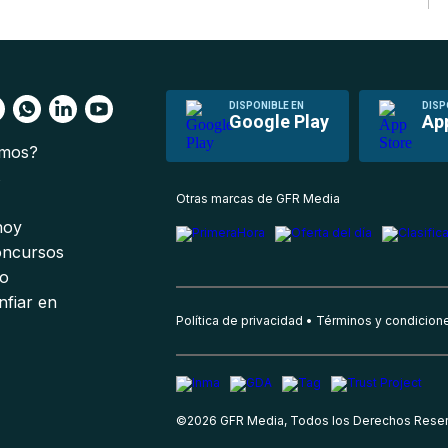
DISPONIBLE EN
DISP
Google Play
Ap
omos?
s
Otras marcas de GFR Media
 hoy
oncursos
io
nfiar en
Política de privacidad
Términos y condicion
©
2026
GFR Media, Todos los Derechos Rese