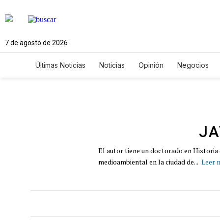
7 de agosto de 2026
Últimas Noticias
Noticias
Opinión
Negocios
Ciencia y Ambiente
Gastronomía
De Viaje
Newsletters
Feriados
Edictos
Especiales
JA
El autor tiene un doctorado en Historia
medioambiental en la ciudad de...
Leer 