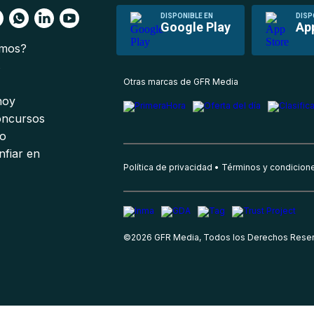
DISPONIBLE EN
DISP
Google Play
Ap
omos?
s
Otras marcas de GFR Media
 hoy
oncursos
io
nfiar en
Política de privacidad
Términos y condicion
©
2026
GFR Media, Todos los Derechos Rese