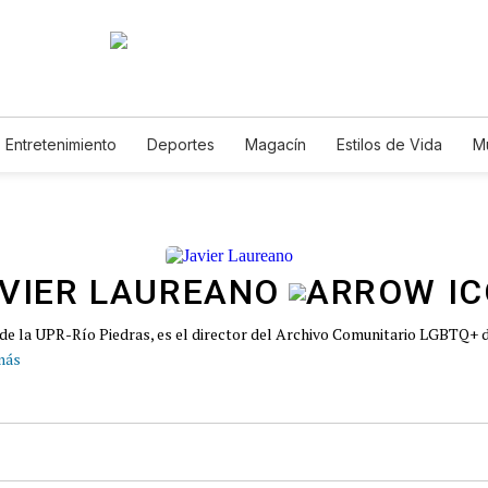
Entretenimiento
Deportes
Magacín
Estilos de Vida
M
Tecnología
Juegos
Lotería
Vídeos
Fotogalerías
E
VIER LAUREANO
 de la UPR-Río Piedras, es el director del Archivo Comunitario LGBTQ+ 
más