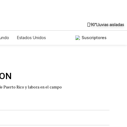
90°
Lluvias aisladas
undo
Estados Unidos
Suscriptores
nglish
Podcasts
Horóscopos
de Puerto Rico y labora en el campo