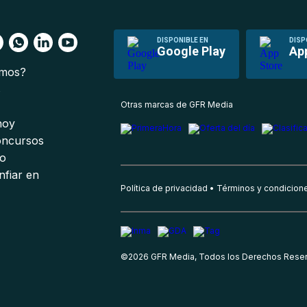
DISPONIBLE EN
DISP
Google Play
Ap
omos?
s
Otras marcas de GFR Media
 hoy
oncursos
io
nfiar en
Política de privacidad
Términos y condicion
©
2026
GFR Media, Todos los Derechos Rese