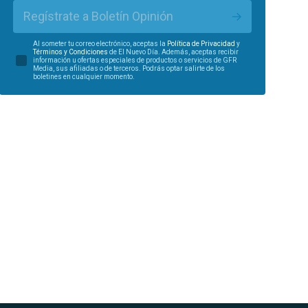
Regístrate a Boletín Opinión
Al someter tu correo electrónico, aceptas la
Política de Privacidad
y
Términos y Condiciones
de El Nuevo Día. Además, aceptas recibir
información u ofertas especiales de productos o servicios de GFR
Media, sus afiliadas o de terceros. Podrás optar salirte de los
boletines en cualquier momento.