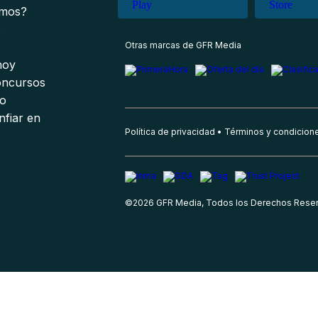
omos?
s
Otras marcas de GFR Media
 hoy
oncursos
io
nfiar en
Política de privacidad
Términos y condicion
©
2026
GFR Media, Todos los Derechos Rese