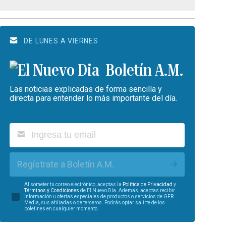
DE LUNES A VIERNES
Boletín A.M.
Las noticias explicadas de forma sencilla y
directa para entender lo más importante del día.
Regístrate a Boletín A.M.
Al someter tu correo electrónico, aceptas la
Política de Privacidad
y
Términos y Condiciones
de El Nuevo Día. Además, aceptas recibir
información u ofertas especiales de productos o servicios de GFR
Media, sus afiliadas o de terceros. Podrás optar salirte de los
boletines en cualquier momento.