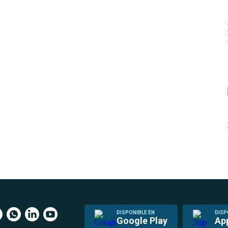
DISPONIBLE EN
DISP
Google Play
Ap