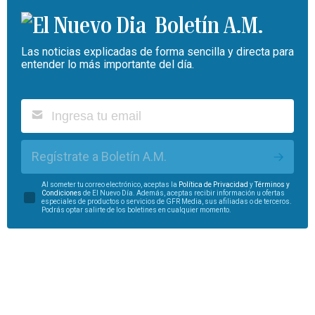
Boletín A.M.
Las noticias explicadas de forma sencilla y directa para
entender lo más importante del día.
Regístrate a Boletín A.M.
Al someter tu correo electrónico, aceptas la
Política de Privacidad
y
Términos y
Condiciones
de El Nuevo Día. Además, aceptas recibir información u ofertas
especiales de productos o servicios de GFR Media, sus afiliadas o de terceros.
Podrás optar salirte de los boletines en cualquier momento.