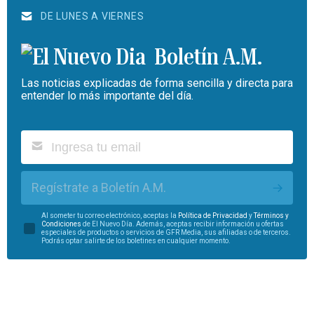
DE LUNES A VIERNES
Boletín A.M.
Las noticias explicadas de forma sencilla y directa para
entender lo más importante del día.
Regístrate a Boletín A.M.
Al someter tu correo electrónico, aceptas la
Política de Privacidad
y
Términos y
Condiciones
de El Nuevo Día. Además, aceptas recibir información u ofertas
especiales de productos o servicios de GFR Media, sus afiliadas o de terceros.
Podrás optar salirte de los boletines en cualquier momento.