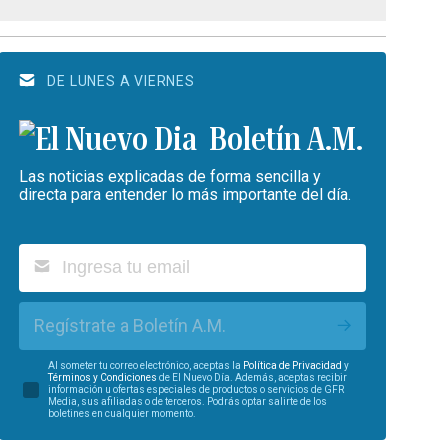
DE LUNES A VIERNES
Boletín A.M.
Las noticias explicadas de forma sencilla y
directa para entender lo más importante del día.
Regístrate a Boletín A.M.
Al someter tu correo electrónico, aceptas la
Política de Privacidad
y
Términos y Condiciones
de El Nuevo Día. Además, aceptas recibir
información u ofertas especiales de productos o servicios de GFR
Media, sus afiliadas o de terceros. Podrás optar salirte de los
boletines en cualquier momento.