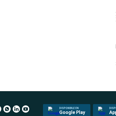
DISPONIBLE EN
DISP
Google Play
Ap