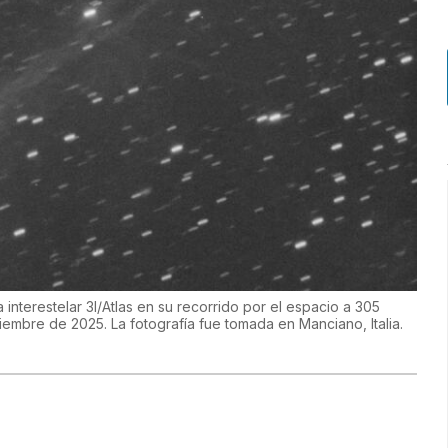
interestelar 3I/Atlas en su recorrido por el espacio a 305
viembre de 2025. La fotografía fue tomada en Manciano, Italia.