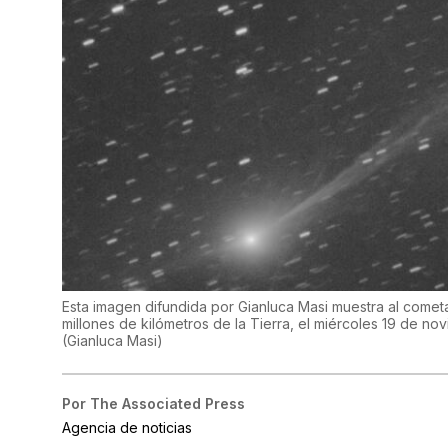
Esta imagen difundida por Gianluca Masi muestra al cometa 
millones de kilómetros de la Tierra, el miércoles 19 de no
(
Gianluca Masi
)
Por
The Associated Press
Agencia de noticias