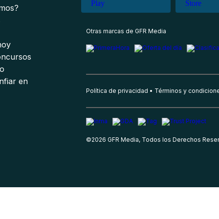
omos?
s
Otras marcas de GFR Media
 hoy
oncursos
io
nfiar en
Política de privacidad
Términos y condicion
©
2026
GFR Media, Todos los Derechos Rese