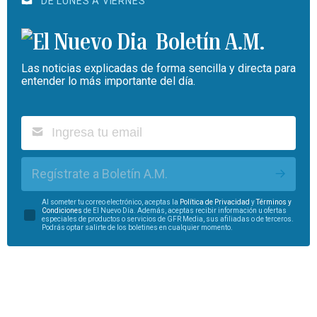
DE LUNES A VIERNES
Boletín A.M.
Las noticias explicadas de forma sencilla y directa para
entender lo más importante del día.
Regístrate a Boletín A.M.
Al someter tu correo electrónico, aceptas la
Política de Privacidad
y
Términos y
Condiciones
de El Nuevo Día. Además, aceptas recibir información u ofertas
especiales de productos o servicios de GFR Media, sus afiliadas o de terceros.
Podrás optar salirte de los boletines en cualquier momento.