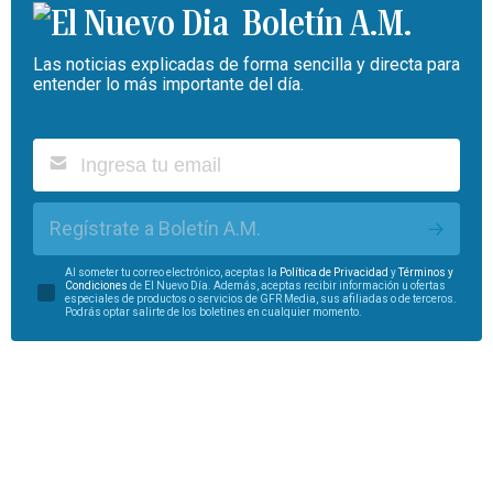
Boletín A.M.
Las noticias explicadas de forma sencilla y directa para
entender lo más importante del día.
Regístrate a Boletín A.M.
Al someter tu correo electrónico, aceptas la
Política de Privacidad
y
Términos y
Condiciones
de El Nuevo Día. Además, aceptas recibir información u ofertas
especiales de productos o servicios de GFR Media, sus afiliadas o de terceros.
Podrás optar salirte de los boletines en cualquier momento.