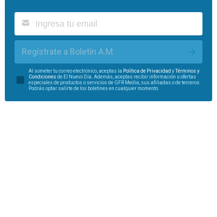
Regístrate a Boletín A.M.
Al someter tu correo electrónico, aceptas la
Política de Privacidad
y
Términos y
Condiciones
de El Nuevo Día. Además, aceptas recibir información u ofertas
especiales de productos o servicios de GFR Media, sus afiliadas o de terceros.
Podrás optar salirte de los boletines en cualquier momento.