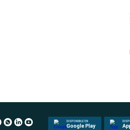
DISPONIBLE EN
DISP
Google Play
Ap