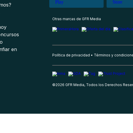
omos?
s
Otras marcas de GFR Media
 hoy
oncursos
io
nfiar en
Política de privacidad
Términos y condicion
©
2026
GFR Media, Todos los Derechos Rese