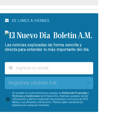
DE LUNES A VIERNES
Boletín A.M.
Las noticias explicadas de forma sencilla y
directa para entender lo más importante del día.
Regístrate a Boletín A.M.
Al someter tu correo electrónico, aceptas la
Política de Privacidad
y
Términos y Condiciones
de El Nuevo Día. Además, aceptas recibir
información u ofertas especiales de productos o servicios de GFR
Media, sus afiliadas o de terceros. Podrás optar salirte de los
boletines en cualquier momento.