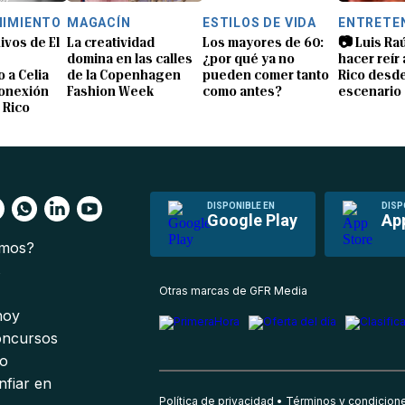
NIMIENTO
MAGACÍN
ESTILOS DE VIDA
ENTRETE
ivos de El
La creatividad
Los mayores de 60:
📷 Luis Ra
domina en las calles
¿por qué ya no
hacer reír
 a Celia
de la Copenhagen
pueden comer tanto
Rico desde
conexión
Fashion Week
como antes?
escenario
 Rico
DISPONIBLE EN
DISP
Google Play
Ap
omos?
s
Otras marcas de GFR Media
 hoy
oncursos
io
nfiar en
Política de privacidad
Términos y condicion