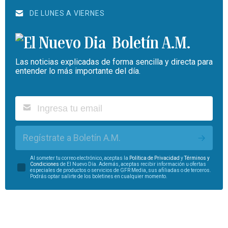
DE LUNES A VIERNES
Boletín A.M.
Las noticias explicadas de forma sencilla y directa para
entender lo más importante del día.
Regístrate a Boletín A.M.
Al someter tu correo electrónico, aceptas la
Política de Privacidad
y
Términos y
Condiciones
de El Nuevo Día. Además, aceptas recibir información u ofertas
especiales de productos o servicios de GFR Media, sus afiliadas o de terceros.
Podrás optar salirte de los boletines en cualquier momento.