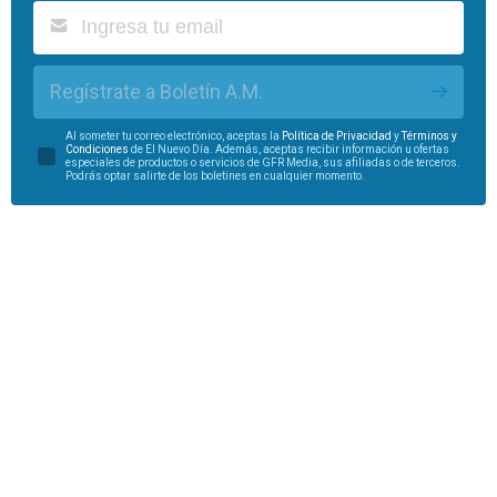
Regístrate a Boletín A.M.
Al someter tu correo electrónico, aceptas la
Política de Privacidad
y
Términos y
Condiciones
de El Nuevo Día. Además, aceptas recibir información u ofertas
especiales de productos o servicios de GFR Media, sus afiliadas o de terceros.
Podrás optar salirte de los boletines en cualquier momento.