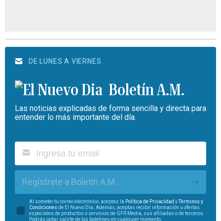
DE LUNES A VIERNES
Boletín A.M.
Las noticias explicadas de forma sencilla y directa para
entender lo más importante del día.
Regístrate a Boletín A.M.
Al someter tu correo electrónico, aceptas la
Política de Privacidad
y
Términos y
Condiciones
de El Nuevo Día. Además, aceptas recibir información u ofertas
especiales de productos o servicios de GFR Media, sus afiliadas o de terceros.
Podrás optar salirte de los boletines en cualquier momento.