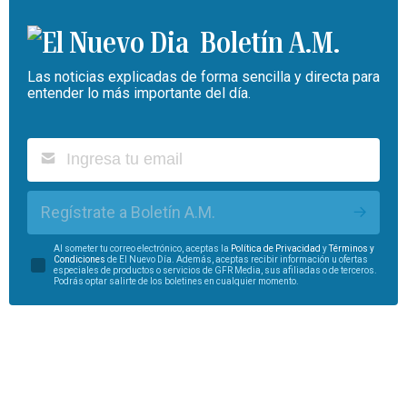
Boletín A.M.
Las noticias explicadas de forma sencilla y directa para
entender lo más importante del día.
Regístrate a Boletín A.M.
Al someter tu correo electrónico, aceptas la
Política de Privacidad
y
Términos y
Condiciones
de El Nuevo Día. Además, aceptas recibir información u ofertas
especiales de productos o servicios de GFR Media, sus afiliadas o de terceros.
Podrás optar salirte de los boletines en cualquier momento.