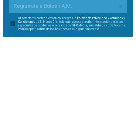
Regístrate a Boletín A.M.
Al someter tu correo electrónico, aceptas la
Política de Privacidad
y
Términos y
Condiciones
de El Nuevo Día. Además, aceptas recibir información u ofertas
especiales de productos o servicios de GFR Media, sus afiliadas o de terceros.
Podrás optar salirte de los boletines en cualquier momento.