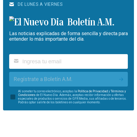
DE LUNES A VIERNES
Boletín A.M.
Las noticias explicadas de forma sencilla y directa para
entender lo más importante del día.
Regístrate a Boletín A.M.
Al someter tu correo electrónico, aceptas la
Política de Privacidad
y
Términos y
Condiciones
de El Nuevo Día. Además, aceptas recibir información u ofertas
especiales de productos o servicios de GFR Media, sus afiliadas o de terceros.
Podrás optar salirte de los boletines en cualquier momento.