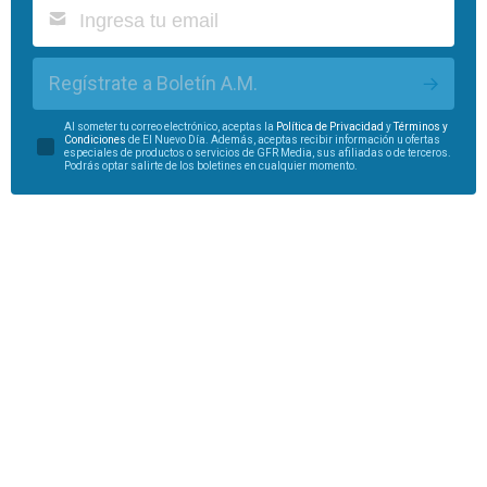
Regístrate a Boletín A.M.
Al someter tu correo electrónico, aceptas la
Política de Privacidad
y
Términos y
Condiciones
de El Nuevo Día. Además, aceptas recibir información u ofertas
especiales de productos o servicios de GFR Media, sus afiliadas o de terceros.
Podrás optar salirte de los boletines en cualquier momento.