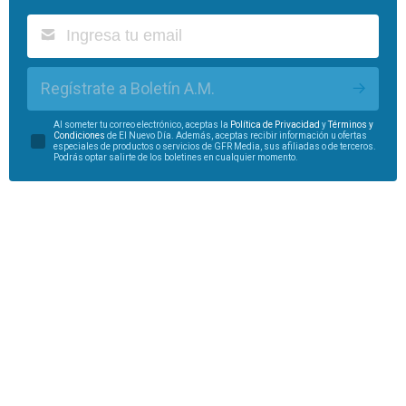
Regístrate a Boletín A.M.
Al someter tu correo electrónico, aceptas la
Política de Privacidad
y
Términos y
Condiciones
de El Nuevo Día. Además, aceptas recibir información u ofertas
especiales de productos o servicios de GFR Media, sus afiliadas o de terceros.
Podrás optar salirte de los boletines en cualquier momento.