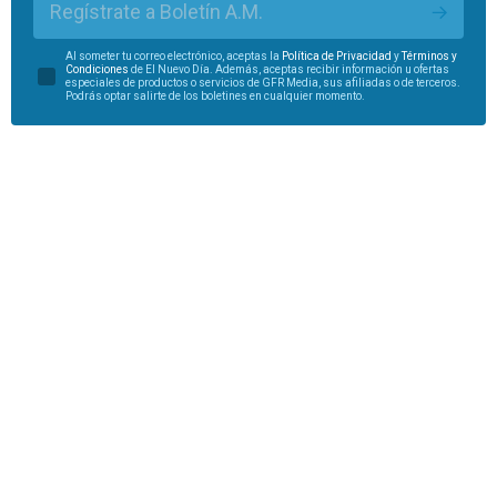
Regístrate a Boletín A.M.
Al someter tu correo electrónico, aceptas la
Política de Privacidad
y
Términos y
Condiciones
de El Nuevo Día. Además, aceptas recibir información u ofertas
especiales de productos o servicios de GFR Media, sus afiliadas o de terceros.
Podrás optar salirte de los boletines en cualquier momento.