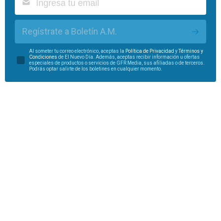
Regístrate a Boletín A.M.
Al someter tu correo electrónico, aceptas la
Política de Privacidad
y
Términos y
Condiciones
de El Nuevo Día. Además, aceptas recibir información u ofertas
especiales de productos o servicios de GFR Media, sus afiliadas o de terceros.
Podrás optar salirte de los boletines en cualquier momento.